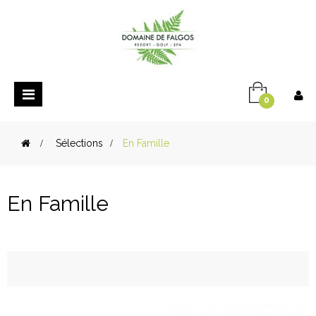
Basculer
0
la
navigation
>
Sélections
>
En Famille
En Famille