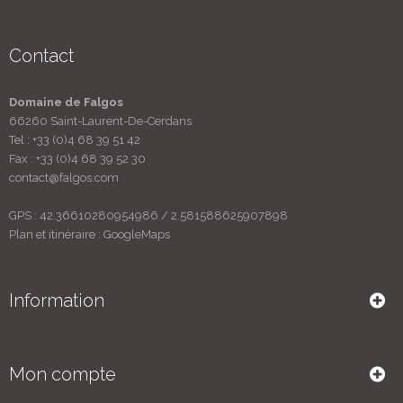
Contact
Domaine de Falgos
66260 Saint-Laurent-De-Cerdans
Tel :
+33 (0)4 68 39 51 42
Fax :
+33 (0)4 68 39 52 30
contact@falgos.com
GPS : 42.36610280954986 / 2.581588625907898
Plan et itinéraire :
GoogleMaps
Information
Mon compte