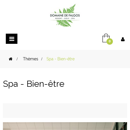
Basculer
0
la
navigation
>
Thèmes
>
Spa - Bien-être
Spa - Bien-être