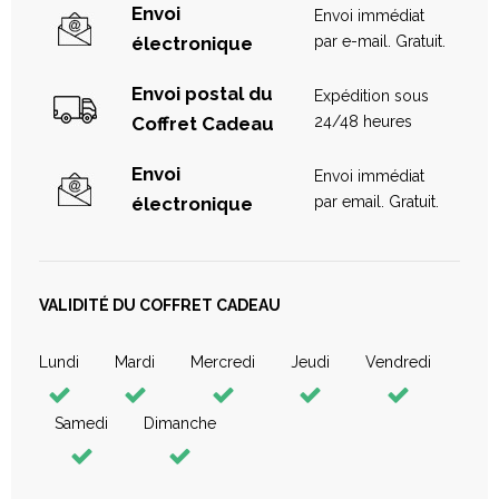
Modelage "Moment Zen en Duo" 1/2 Heure
Envoi
Envoi immédiat
Un moment de détente à partager, à 2.
électronique
par e-mail. Gratuit.
Non
Envoi postal du
Expédition sous
Coffret Cadeau
24/48 heures
Envoi
COURS DE GOLF
Envoi immédiat
électronique
par email. Gratuit.
Cours de Golf
Une heure de cours de golf individuel avec notre Pro
pour tout niveau : du débutant au joueur confirmé.
VALIDITÉ DU COFFRET CADEAU
Non
Lundi
Mardi
Mercredi
Jeudi
Vendredi
DÉJEUNER "MENU COUGOUL"
Samedi
Dimanche
Un déjeuner composé d'une entrée, un plat et un dessert
-