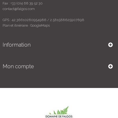
Fax :
+33 (0)4 68 39 52 30
contact@falgos.com
GPS : 42.36610280954986 / 2.581588625907898
Plan et itinéraire :
GoogleMaps
Information
Mon compte