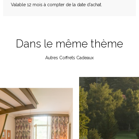
Valable 12 mois à compter de la date d'achat.
NON
SOIN RITUEL DE DÉTENTE
Dans le même thème
Rituel Détente Aromavédic visage et corps
Soin d'une durée d'1h30. Massage ressourçant à l'huile
d'abricot et soin visage
Autres Coffrets Cadeaux
non
299,00 EUR
TOTAL :